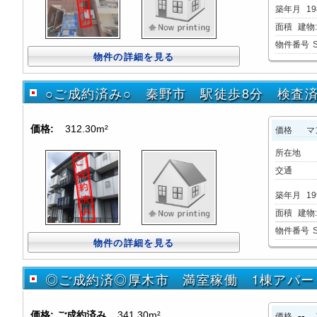
築年月
19
面積
建物:
物件番号
物件の詳細を見る
○ご成約済み○ 秦野市 駅徒歩8分 検査
価格:
312.30m²
価格
マ
所在地
交通
築年月
19
面積
建物:3
物件番号
物件の詳細を見る
◎ご成約済◎厚木市 満室稼働 1棟アパー
価格:
ご成約済み
341.30m²
--
価格