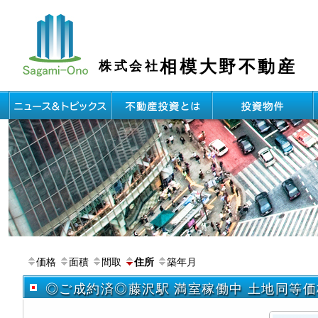
相模大野不動産
株式会社
価格
面積
間取
築年月
住所
◎ご成約済◎藤沢駅 満室稼働中 土地同等価格 