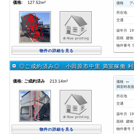
価格:
127.52m²
価格
ア
所在地
交通
築年月
1
面積
建物:1
物件番号
物件の詳細を見る
◎ご成約済み◎ 小田原市中里 満室稼働 利回
価格:
ご成約済み
213.14m²
--
価格
満室時表
所在地
交通
築年月
19
面積
建物:2
物件番号
物件の詳細を見る