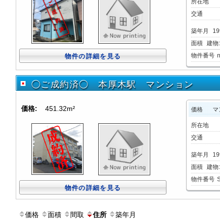
所在地
交通
築年月
19
面積
建物:
物件番号
物件の詳細を見る
◯ご成約済◯ 本厚木駅 マンション
価格:
451.32m²
価格
マ
所在地
交通
築年月
19
面積
建物:
物件番号
物件の詳細を見る
価格
面積
間取
築年月
住所