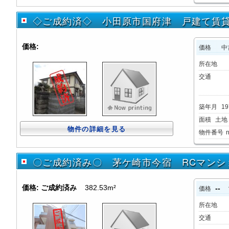
◇ご成約済◇ 小田原市国府津 戸建て賃
価格:
価格
中
所在地
交通
築年月
19
面積
土地：
物件の詳細を見る
物件番号
〇ご成約済み〇 茅ケ崎市今宿 RCマンシ
価格:
ご成約済み
382.53m²
--
価格
所在地
交通