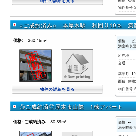
面積
建物:2
物件の詳細を見る
物件番号
○ご成約済み○ 本厚木駅 利回り10% 
価格:
360.45m²
価格
ビ
満室時表
所在地
交通
築年月
19
面積
建物:3
物件番号
物件の詳細を見る
◎ご成約済◎厚木市山際 1棟アパート
価格:
ご成約済み
80.59m²
--
価格
満室時表