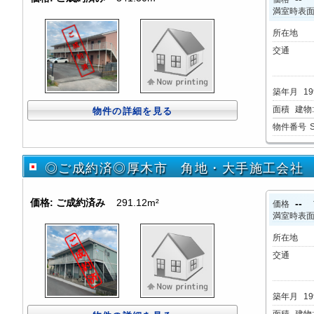
満室時表
所在地
交通
築年月
1
面積
建物:3
物件の詳細を見る
物件番号
◎ご成約済◎厚木市 角地・大手施工会社 
価格:
ご成約済み
291.12m²
--
価格
満室時表
所在地
交通
築年月
1