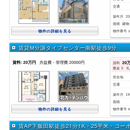
交通
築年月
20
面積
建物:8
物件の詳細を見る
物件番号
賃貸M分譲タイプセンター南駅徒歩9分
賃料:
20万円
共益費・管理費:20000円
20
賃料
敷金
0
礼
所在地
交通
築年月
19
面積
物件の詳細を見る
物件番号
賃AP下飯田駅徒歩21分1K・25平米・コー