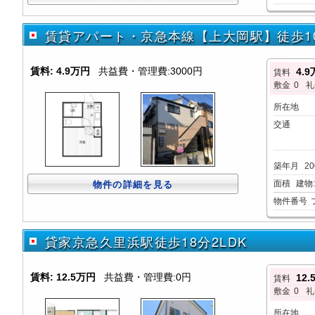
賃貸アパート・京急本線【上大岡駅】徒歩10分
賃料:
4.9万円
共益費・管理費:3000円
4.
賃料
敷金
0
礼
所在地
交通
築年月
20
面積
建物:1
物件の詳細を見る
物件番号
貸家京急久里浜駅徒歩18分2LDK
賃料:
12.5万円
共益費・管理費:0円
12
賃料
敷金
0
礼
所在地