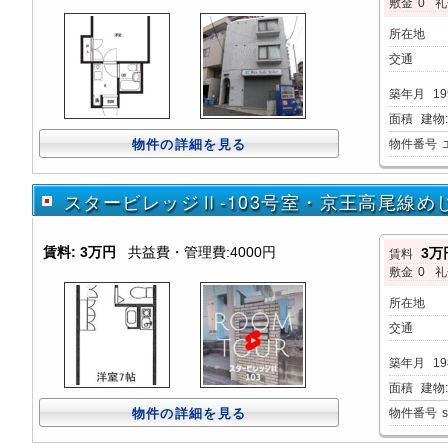
敷金
0
礼
所在地
交通
築年月
19
面積
建物:1
物件の詳細を見る
物件番号
スタービレッジⅡ-103号室・京王高尾線めじ
賃料:
3万円
共益費・管理費:4000円
3万
賃料
敷金
0
礼
所在地
交通
築年月
19
面積
建物:1
物件の詳細を見る
物件番号
s