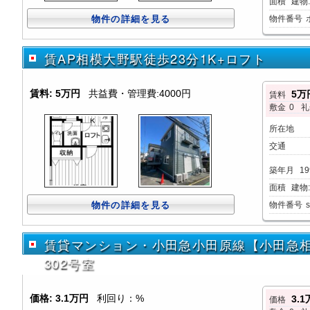
面積
建物:3
物件の詳細を見る
物件番号
賃AP相模大野駅徒歩23分1K+ロフト
賃料:
5万円
共益費・管理費:4000円
5万
賃料
敷金
0
礼
所在地
交通
築年月
19
面積
建物:2
物件の詳細を見る
物件番号
賃貸マンション・小田急小田原線【小田急相模
302号室
価格:
3.1万円
利回り：%
3.
価格