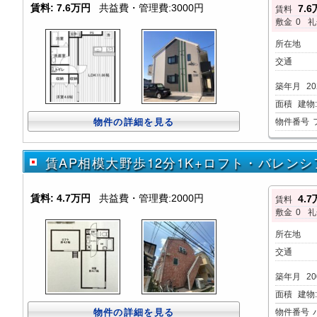
賃料:
7.6万円
共益費・管理費:3000円
7.
賃料
敷金
0
礼
所在地
交通
築年月
20
面積
建物:4
物件の詳細を見る
物件番号
賃AP相模大野歩12分1K+ロフト・バレンシ
賃料:
4.7万円
共益費・管理費:2000円
4.
賃料
敷金
0
礼
所在地
交通
築年月
20
面積
建物:1
物件の詳細を見る
物件番号