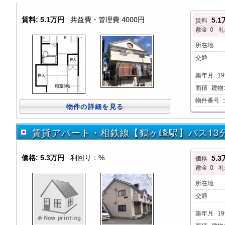
賃料:
5.1万円
共益費・管理費:4000円
5.
賃料
敷金
0
礼
所在地
交通
築年月
19
面積
建物:2
物件番号
物件の詳細を見る
賃貸アパート・相鉄線【鶴ヶ峰駅】バス13分停歩
価格:
5.3万円
利回り：%
5.
価格
敷金
0
礼
所在地
交通
築年月
19