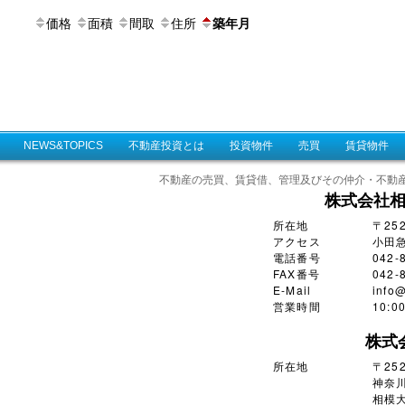
価格
面積
間取
住所
築年月
NEWS&TOPICS
不動産投資とは
投資物件
売買
賃貸物件
不動産の売買、賃貸借、管理及びその仲介・不動
株式会社
所在地
〒25
アクセス
小田
電話番号
042-
FAX番号
042-
E-Mail
info@
営業時間
10:
株式
所在地
〒252
神奈川
相模大