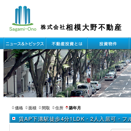
相模大野不動産
株式会社
価格
面積
間取
住所
築年月
賃AP下溝駅徒歩4分1LDK・2人入居可・