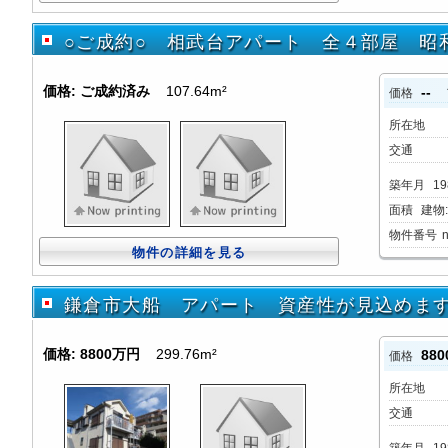
○ご成約○ 相武台アパート 全４部屋 昭
価格:
ご成約済み
107.64m²
--
価格
所在地
交通
築年月
19
面積
建物:1
物件番号
物件の詳細を見る
鎌倉市大船 アパート 資産性が見込めま
価格:
8800万円
299.76m²
88
価格
所在地
交通