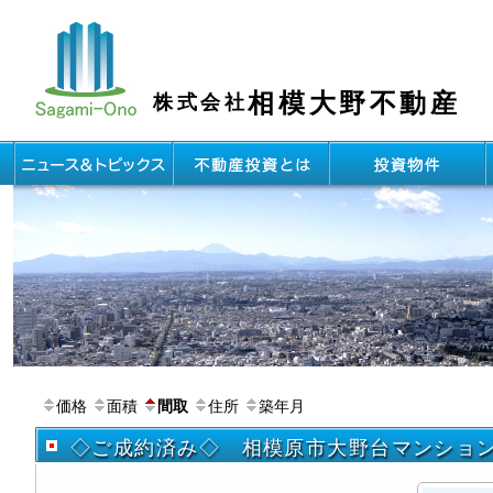
相模大野不動産
株式会社
価格
面積
住所
築年月
間取
◇ご成約済み◇ 相模原市大野台マンショ