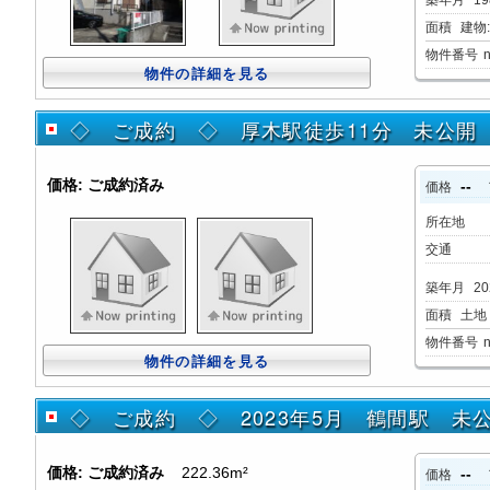
築年月
19
面積
建物:2
物件番号
物件の詳細を見る
◇ ご成約 ◇ 厚木駅徒歩11分 未公
価格:
ご成約済み
--
価格
所在地
交通
築年月
20
面積
土地：
物件番号
物件の詳細を見る
◇ ご成約 ◇ 2023年5月 鶴間駅 未
価格:
ご成約済み
222.36m²
--
価格