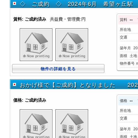
◇ ご成約 ◇ 2024年6月 希望ヶ丘駅
賃料:
ご成約済み
共益費・管理費:円
--
賃料
所在地
交通
築年月
20
面積
土地：
物件番号
物件の詳細を見る
おかげ様で【ご成約】となりました 20
価格:
ご成約済み
--
価格
所在地
交通
築年月
20
面積
土地：