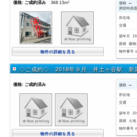
価格:
ご成約済み
368.13m²
--
価格
満室時表
所在地
交通
築年月
19
面積
建物:3
物件番号
物件の詳細を見る
◇ご成約◇ 2018年９月 井土ヶ谷駅 
価格:
ご成約済み
--
価格
所在地
交通
築年月
20
面積
土地：
物件番号
物件の詳細を見る