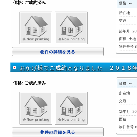
価格:
ご成約済み
--
価格
所在地
交通
築年月
20
面積
土地：
物件番号
物件の詳細を見る
おかげ様でご成約となりました ２０１８
価格:
ご成約済み
--
価格
所在地
交通
築年月
20
面積
物件番号
物件の詳細を見る