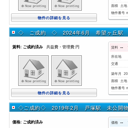
面積
土地：
物件番号
物件の詳細を見る
◇ ご成約 ◇ 2024年6月 希望ヶ丘駅
賃料:
ご成約済み
共益費・管理費:円
--
賃料
所在地
交通
築年月
20
面積
土地：
物件番号
物件の詳細を見る
◇ご成約◇ 2019年2月 戸塚駅 未公開
価格:
ご成約済み
--
価格