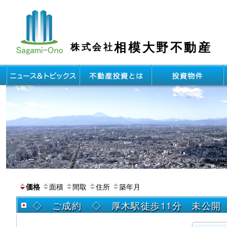
相模大野不動産
株式会社
面積
間取
住所
築年月
価格
◇ ご成約 ◇ 厚木駅徒歩11分 未公