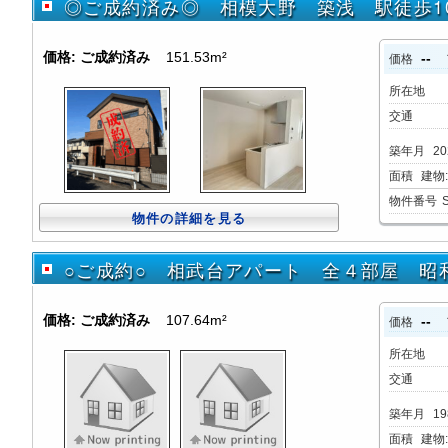
◎ご成約済み◎ 相模大野 築浅 駅徒歩
価格:
ご成約済み
151.53m²
--
価格
所在地
交通
築年月
20
面積
建物:1
物件番号
物件の詳細を見る
○ご成約○ 相武台アパート 全４部屋 昭
価格:
ご成約済み
107.64m²
--
価格
所在地
交通
築年月
19
面積
建物:1