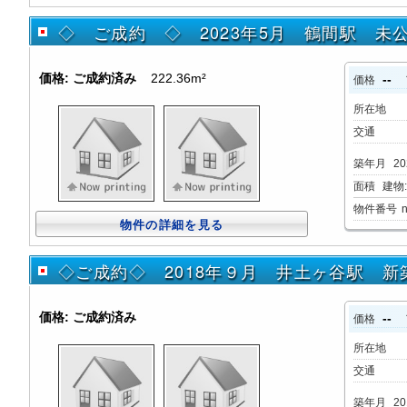
◇ ご成約 ◇ 2023年5月 鶴間駅 未
価格:
ご成約済み
222.36m²
--
価格
所在地
交通
築年月
20
面積
建物:2
物件番号
物件の詳細を見る
◇ご成約◇ 2018年９月 井土ヶ谷駅 
価格:
ご成約済み
--
価格
所在地
交通
築年月
20