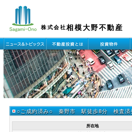
相模大野不動産
株式会社
○ご成約済み○ 秦野市 駅徒歩8分 検査済
所在地