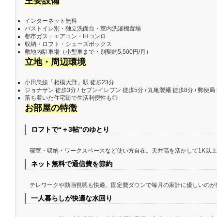
主要設備
インターネット無料
バストイレ別・独立洗面台・室内洗濯機置場
都市ガス・エアコン・IHコンロ
収納・ロフト・シューズボックス
敷地内駐車場（小型車まで・別契約5,500円/月）
立地・周辺環境
小田急線「相模大野」駅 徒歩23分
ジョナサン 徒歩3分 / セブンイレブン 徒歩5分 / 丸亀製麺 徒歩8分 / 郵便局
落ち着いた住宅街で生活利便性も◎
お部屋の特徴
ロフトで“＋3帖”のゆとり
寝室・収納・ワークスペースなど使い方自在。天井高を活かして1K以
ネット無料で通信費を節約
テレワークや動画視聴も快適。固定費ダウンで毎月の家計に優しいのが
一人暮らしが快適な水回り