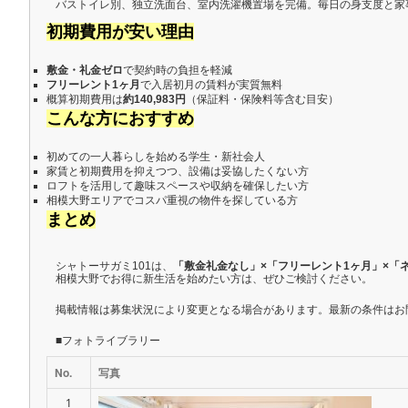
バストイレ別、独立洗面台、室内洗濯機置場を完備。毎日の身支度と家
初期費用が安い理由
敷金・礼金ゼロ
で契約時の負担を軽減
フリーレント1ヶ月
で入居初月の賃料が実質無料
概算初期費用は
約140,983円
（保証料・保険料等含む目安）
こんな方におすすめ
初めての一人暮らしを始める学生・新社会人
家賃と初期費用を抑えつつ、設備は妥協したくない方
ロフトを活用して趣味スペースや収納を確保したい方
相模大野エリアでコスパ重視の物件を探している方
まとめ
シャトーサガミ101は、
「敷金礼金なし」×「フリーレント1ヶ月」×「
相模大野でお得に新生活を始めたい方は、ぜひご検討ください。
掲載情報は募集状況により変更となる場合があります。最新の条件はお
■フォトライブラリー
No.
写真
1