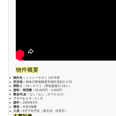
物件概要
物件名：
シャトーサガミ 101号室
所在地：
神奈川県相模原市南区若松2-3-32
間取り：
1K＋ロフト（専有面積23.18㎡）
賃料・管理費：
50,000円・4,000円
敷金/礼金：
なし / なし（ダブルゼロ）
フリーレント：
1ヶ月
築年：
1992年5月
構造：
木造2階建
入居：
8月下旬予定（退去済・内見可）