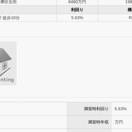
多摩区生田
8480万円
198
利回り
構
 徒歩10分
5.63%
R
満室時利回り
5.63%
満室時年収
万円