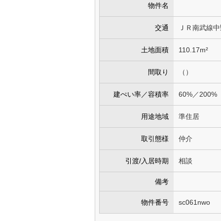
物件名
交通
ＪＲ南武線中
土地面積
110.17m²
間取り
（）
建ぺい率／容積率
60%／200%
用途地域
準住居
取引態様
仲介
引渡/入居時期
相談
備考
物件番号
sc061nwo