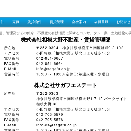
物件
売買
賃貸物件
賃貸管理
会社案内
会員登録
お問合せ
借、管理及びその仲介・不動産の有効活用に関するコンサルタント業・土地建物の
株式会社相模大野不動産・賃貸管理部
所在地
〒252-0304 神奈川県相模原市南区旭町9-3-102
アクセス
小田急線「相模大野」駅北口より徒歩15分
電話番号
042-851-6667
FAX番号
042-851-6664
E-Mail
info@sagafu.co.jp
営業時間
10:00 〜 18:00(定休日:毎週火曜・水曜日)
株式会社サガフエステート
所在地
〒252-0303
神奈川県相模原市南区相模大野1-7-12 パークサイド
相模大野 3F
アクセス
小田急線「相模大野」駅北口より徒歩15分
電話番号
042-705-5579
FAX番号
042-705-5576
E-Mail
info-es@sagafu.co.jp
営業時間
10:00 〜 18:30(定休日:毎週火曜・水曜日)