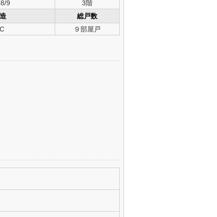
8/9
3階
造
総戸数
C
９部屋戸