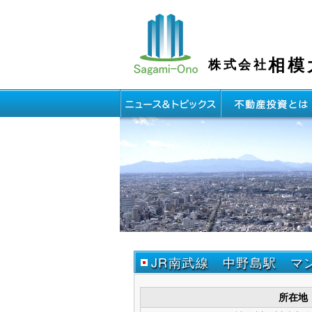
相模
株式会社
JR南武線 中野島駅 マ
所在地