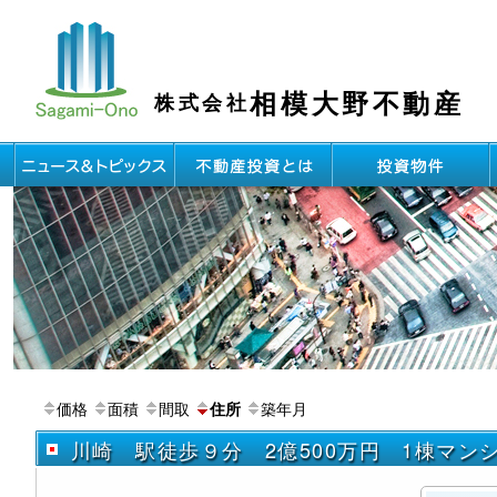
相模大野不動産
株式会社
価格
面積
間取
築年月
住所
川崎 駅徒歩９分 2億500万円 1棟マン