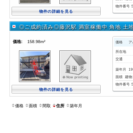
物件番号
物件の詳細を見る
◎ご成約済み◎藤沢駅 満室稼働中 角地 土地
価格:
158.98m²
価格
ア
所在地
交通
築年月
1
面積
建物:1
物件番号
物件の詳細を見る
価格
面積
間取
築年月
住所