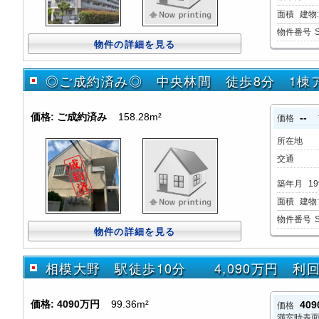
面積
建物:7
物件番号
物件の詳細を見る
◎ご成約済み◎ 中央林間 徒歩8分 1棟
価格:
ご成約済み
158.28m²
--
価格
所在地
交通
築年月
19
面積
建物:1
物件番号
物件の詳細を見る
相模大野 駅徒歩10分 4,090万円 利回
価格:
4090万円
99.36m²
40
価格
満室時表