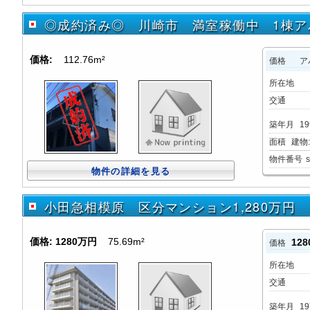
◎成約済み◎ 川崎市 満室稼働中 1棟ア
価格:
112.76m²
価格
ア
所在地
交通
築年月
19
面積
建物:1
物件番号
物件の詳細を見る
小田急相模原 区分マンション1,280万円
価格:
1280万円
75.69m²
12
価格
所在地
交通
築年月
19