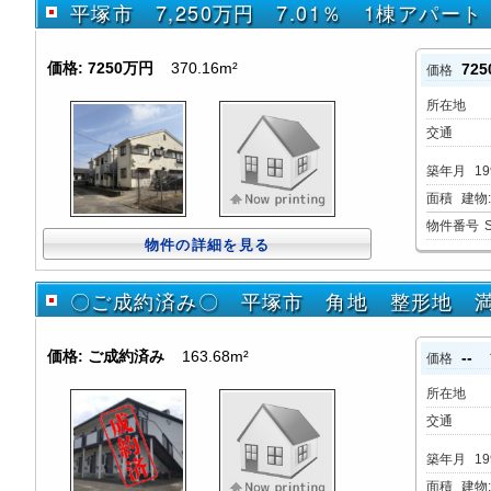
平塚市 7,250万円 7.01％ 1棟アパート
価格:
7250万円
370.16m²
72
価格
所在地
交通
築年月
19
面積
建物:3
物件番号
物件の詳細を見る
〇ご成約済み〇 平塚市 角地 整形地 
価格:
ご成約済み
163.68m²
--
価格
所在地
交通
築年月
19
面積
建物:1