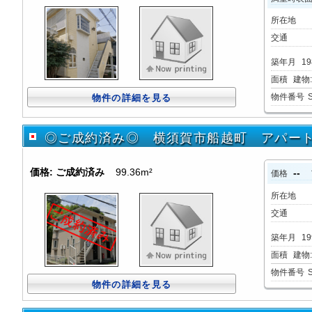
所在地
交通
築年月
19
面積
建物:
物件番号
物件の詳細を見る
◎ご成約済み◎ 横須賀市船越町 アパー
価格:
ご成約済み
99.36m²
--
価格
所在地
交通
築年月
19
面積
建物:
物件番号
物件の詳細を見る