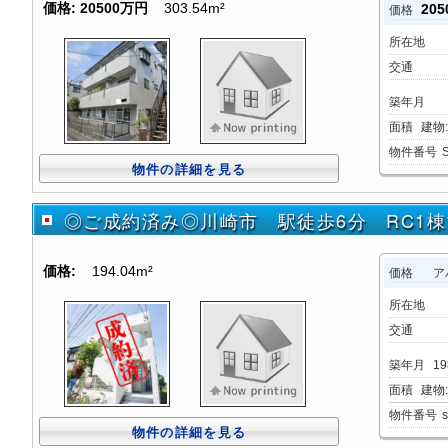
価格:
20500万円
303.54m²
20
価格
所在地
交通
築年月
面積
建物:3
物件番号
物件の詳細を見る
◎ご成約済み◎川崎市 駅徒歩6分 RC1
価格:
194.04m²
価格
ア
所在地
交通
築年月
19
面積
建物:1
物件番号
物件の詳細を見る