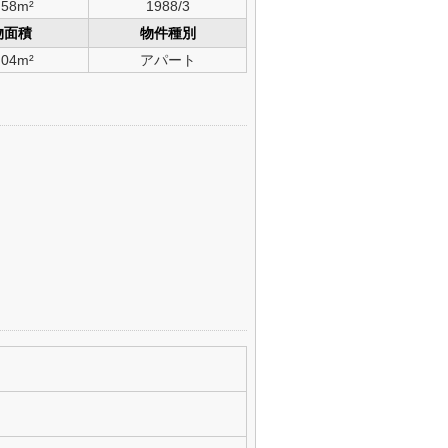
.58m²
1988/3
物面積
物件種別
.04m²
アパート