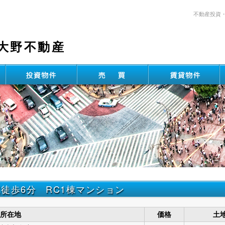
不動産投資
大野不動産
徒歩6分 RC1棟マンション
所在地
価格
土