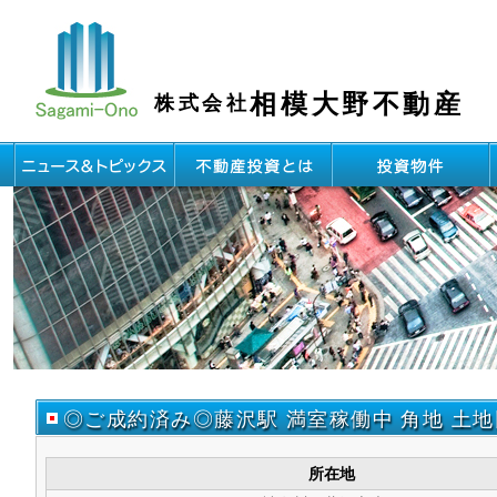
相模大野不動産
株式会社
◎ご成約済み◎藤沢駅 満室稼働中 角地 土地
所在地