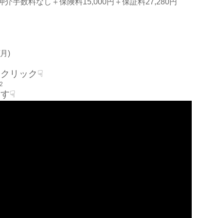
手数料なし＋保険料15,000円＋保証料27,280円
月)
クリック☟
72
す☟