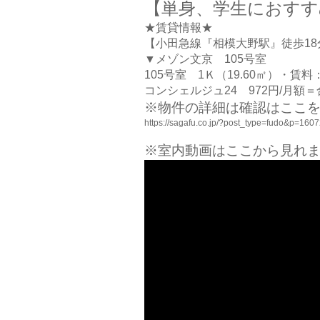
【単身、学生におすす
★賃貸情報★
【小田急線『相模大野駅』徒歩18
▼メゾン文京 105号室
105号室 1Ｋ（19.60㎡）・賃料：
コンシェルジュ24 972円/月額＝合
※物件の詳細は確認はここを
https://sagafu.co.jp/?post_type=fudo&p=160
※室内動画はここから見れま