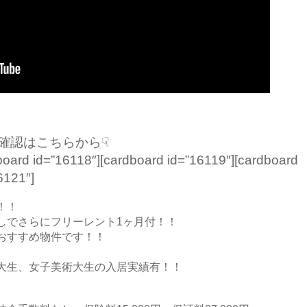
内確認はこちらから☟
board id=”16118″][cardboard id=”16119″][cardboard
6121″]
！！
しでさらにフリーレント1ヶ月付！！
おすすめ物件です！！
大生、女子美術大生の入居実績有！！