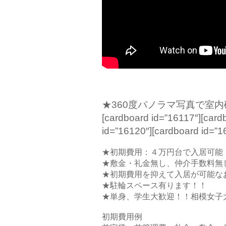
★360度パノラマ写真で室
[cardboard id=”16117″][card
id=”16120″][cardboard id=”1
★初期費用：４万円台で入居可能
★敷金・礼金無し、仲介手数料無
★初期費用を抑えて入居が可能な
★駐輪スペース有ります！！
★単身、学生大歓迎！！相模女子
初期費用例