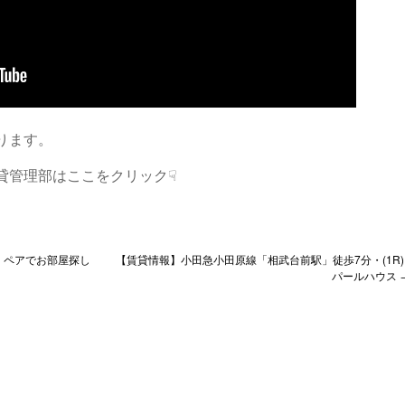
ります。
貸管理部はここをクリック☟
、ペアでお部屋探し
【賃貸情報】小田急小田原線「相武台前駅」徒歩7分・(1R)
パールハウス