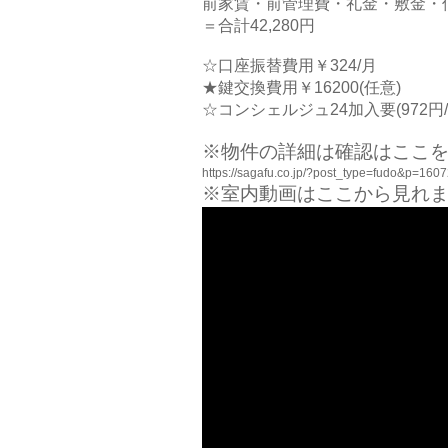
前家賃・前管理費・礼金・敷金・仲介
＝合計42,280円
☆口座振替費用￥324/月
★鍵交換費用￥16200(任意)
☆コンシェルジュ24加入要(972円/
※物件の詳細は確認はここを
https://sagafu.co.jp/?post_type=fudo&p=160
※室内動画はここから見れま