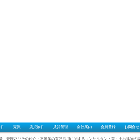
物件
売買
賃貸物件
賃貸管理
会社案内
会員登録
お問合せ
借、管理及びその仲介・不動産の有効活用に関するコンサルタント業・土地建物の