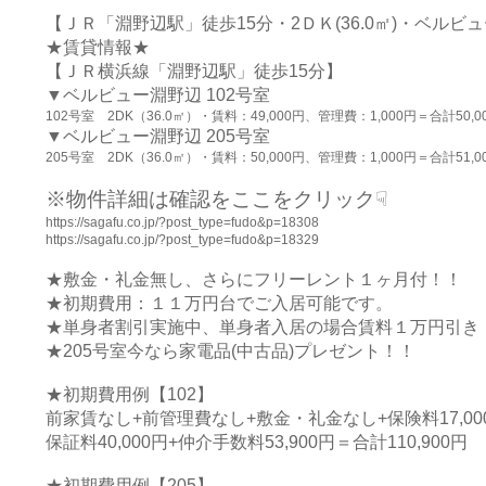
【ＪＲ「淵野辺駅」徒歩15分・2ＤＫ(36.0㎡)・ベルビュ
★賃貸情報★
【ＪＲ横浜線「淵野辺駅」徒歩15分】
▼ベルビュー淵野辺 102号室
102号室 2DK（36.0㎡）・賃料：49,000円、管理費：1,000円＝合計50,0
▼ベルビュー淵野辺 205号室
205号室 2DK（36.0㎡）・賃料：50,000円、管理費：1,000円＝合計51,0
※物件詳細は確認をここをクリック☟
https://sagafu.co.jp/?post_type=fudo&p=18308
https://sagafu.co.jp/?post_type=fudo&p=18329
★敷金・礼金無し、さらにフリーレント１ヶ月付！！
★初期費用：１１万円台でご入居可能です。
★単身者割引実施中、単身者入居の場合賃料１万円引き
★205号室今なら家電品(中古品)プレゼント！！
★初期費用例【102】
前家賃なし+前管理費なし+敷金・礼金なし+保険料17,00
保証料40,000円+仲介手数料53,900円＝合計110,900円
★初期費用例【205】