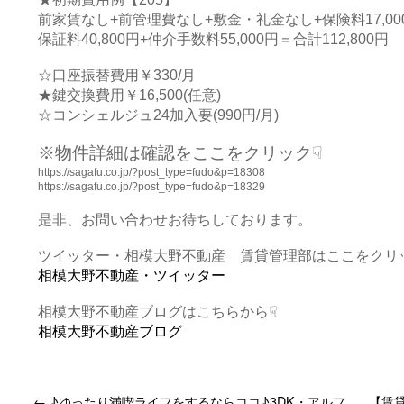
前家賃なし+前管理費なし+敷金・礼金なし+保険料17,00
保証料40,800円+仲介手数料55,000円＝合計112,800円
☆口座振替費用￥330/月
★鍵交換費用￥16,500(任意)
☆コンシェルジュ24加入要(990円/月)
※物件詳細は確認をここをクリック☟
https://sagafu.co.jp/?post_type=fudo&p=18308
https://sagafu.co.jp/?post_type=fudo&p=18329
是非、お問い合わせお待ちしております。
ツイッター・相模大野不動産 賃貸管理部はここをクリ
相模大野不動産・ツイッター
相模大野不動産ブログはこちらから☟
相模大野不動産ブログ
←
♪ゆったり満喫ライフをするならココ♪3DK・アルフ
【賃