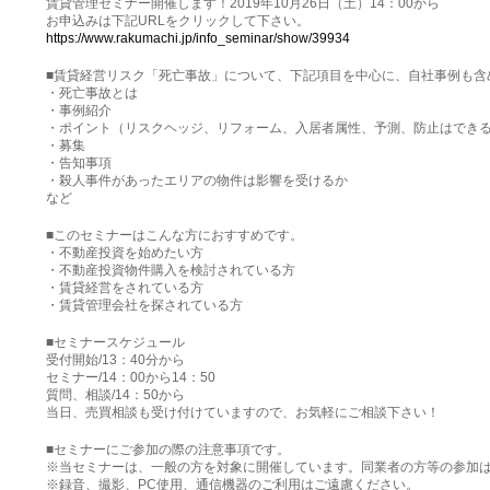
賃貸管理セミナー開催します！2019年10月26日（土）14：00から
お申込みは下記URLをクリックして下さい。
https://www.rakumachi.jp/info_seminar/show/39934
■賃貸経営リスク「死亡事故」について、下記項目を中心に、自社事例も含
・死亡事故とは
・事例紹介
・ポイント（リスクヘッジ、リフォーム、入居者属性、予測、防止はでき
・募集
・告知事項
・殺人事件があったエリアの物件は影響を受けるか
など
■このセミナーはこんな方におすすめです。
・不動産投資を始めたい方
・不動産投資物件購入を検討されている方
・賃貸経営をされている方
・賃貸管理会社を探されている方
■セミナースケジュール
受付開始/13：40分から
セミナー/14：00から14：50
質問、相談/14：50から
当日、売買相談も受け付けていますので、お気軽にご相談下さい！
■セミナーにご参加の際の注意事項です。
※当セミナーは、一般の方を対象に開催しています。同業者の方等の参加
※録音、撮影、PC使用、通信機器のご利用はご遠慮ください。