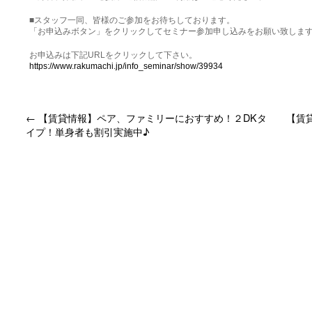
■スタッフ一同、皆様のご参加をお待ちしております。
「お申込みボタン」をクリックしてセミナー参加申し込みをお願い致しま
お申込みは下記URLをクリックして下さい。
https://www.rakumachi.jp/info_seminar/show/39934
←
【賃貸情報】ペア、ファミリーにおすすめ！２DKタ
【賃
イプ！単身者も割引実施中♪