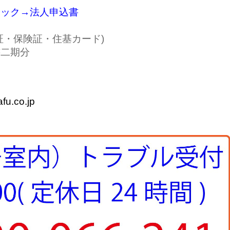
リック→法人申込書
証・保険証・住基カード)
書二期分
u.co.jp