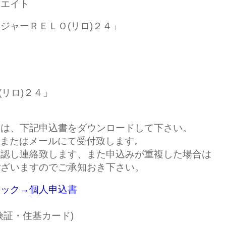
リエイト
ジャーＲＥＬＯ(リロ)２４」
(リロ)２４」
ては、下記申込書をダウンロードして下さい。
Xまたはメールにて受付致します。
確認し連絡致します、また申込みが重複した場合は
ございますのでご承知おき下さい。
リック→個人申
込書
険証・住基カード)