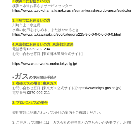
2.横浜市にお住まいの方
横浜市水道お客さまサービスセンター
https://www.city.yokohama.lg.jp/kurashi/sumai-kurashi/suido-gesui/suido/t
3.川崎市にお住まいの方
川崎市上下水道局
水道の使用をはじめる、またはやめるとき
https://www.city.kawasaki.jp/800/category/225-9-0-0-0-0-0-0-0-0.html
4.東京都にお住まいの方: 東京都水道局
電話番号:
03-5320-1234
お問い合わせ窓口: [東京都水道局公式サイト]
https://www.waterworks.metro.tokyo.lg.jp/
ガス
■
の使用開始手続き
1. 都市ガスの場合: 東京ガス
お問い合わせ窓口: [東京ガス公式サイト](
https://www.tokyo-gas.co.jp/
)
電話番号:
0570-002-211
2. プロパンガスの場合
契約書類に記載されたガス会社の案内をご確認ください。
3. ご注意: ガス開栓には、ガス会社の担当者との立ち合いが必要です。お