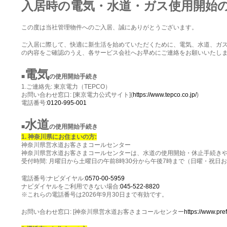
入居時の電気・水道・ガス使用開始
この度は当社管理物件へのご入居、誠にありがとうございます。
ご入居に際して、快適に新生活を始めていただくために、電気、水道、ガ
の内容をご確認のうえ、各サービス会社へお早めにご連絡をお願いいたし
電気
■
の使用開始手続き
1.ご連絡先: 東京電力（TEPCO）
お問い合わせ窓口: [東京電力公式サイト](
https://www.tepco.co.jp/
)
電話番号:
0120-995-001
水道
■
の使用開始手続き
1. 神奈川県にお住まいの方:
神奈川県営水道お客さまコールセンター
神奈川県営水道お客さまコールセンターは、水道の使用開始・休止手続き
受付時間: 月曜日から土曜日の午前8時30分から午後7時まで（日曜・祝日お
電話番号:ナビダイヤル:
0570-00-5959
ナビダイヤルをご利用できない場合:
045-522-8820
※これらの電話番号は2026年9月30日まで有効です。
お問い合わせ窓口: [神奈川県営水道お客さまコールセンター
https://www.pr