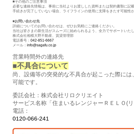
■その他のご注意事項
必要な連絡先情報は、事前に当社よりお渡しした資料または契約書類に記
手続きが完了していない場合、ライフラインの使用に支障をきたす可能性
■お問い合わせ先
詳細についてのお問い合わせは、ぜひお気軽にご連絡ください。
当社は皆さまの新生活がスムーズに始められるよう、全力でサポートいた
株式会社相模大野不動産、賃貸管理部
電話番号：
042-851-6667
メール：
info@sagafu.co.jp
営業時間外の連絡先
■不具合について
尚、設備等の突発的な不具合が起こった際には
可能です。
委託会社：株式会社リロクリエイト
サービス名称「住まいるレンジャーＲＥＬＯ(リ
電話：
0120-066-241